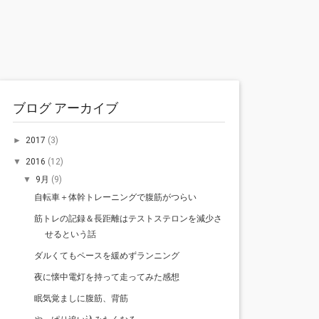
ブログ アーカイブ
2017
(3)
►
2016
(12)
▼
9月
(9)
▼
自転車＋体幹トレーニングで腹筋がつらい
筋トレの記録＆長距離はテストステロンを減少さ
せるという話
ダルくてもペースを緩めずランニング
夜に懐中電灯を持って走ってみた感想
眠気覚ましに腹筋、背筋