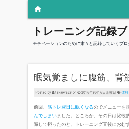
トレーニング記録ブ
モチベーションのために粛々と記録していくブロ
眠気覚ましに腹筋、背
Posted by
takaiwa29
on
2016年9月16日金曜日
体幹
前回、
筋トレ翌日に眠くなる
のでメニューを
んでしまい
ました。ところが、その日は比較
識して摂ったのと、トレーニング直後におむ