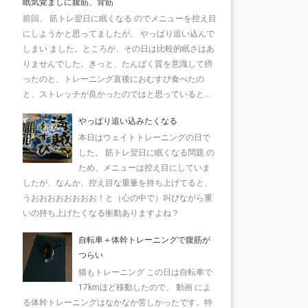
眠気覚ましに腹筋、背筋
前回、 筋トレ翌日に眠くなる のでメニューを控え目
にしようかと思ってましたが、 やっぱり追い込んで
しまい ました。ところが、その日は比較的眠さはあ
りませんでした。きっと、たんぱく質を意識して摂
ったのと、トレーニング直後におむすび食べたの
と、ストレッチが良かったのではと思っていると...
やっぱり追い込みたくなる
本日はウェイトトレーニングの日で
した。 筋トレ翌日に眠くなる問題 の
ため、メニューは控え目にしていま
したが、なんか、控え目な重量を持ち上げてると、
うおおおおおおおお！と（心の中で）叫びながら重
いの持ち上げたくなる衝動ありますよね？
自転車＋体幹トレーニングで腹筋が
つらい
猫もトレーニング この日は自転車で
17kmほど移動したので、 動画 によ
る体幹トレーニングはなかなか苦しかったです。特