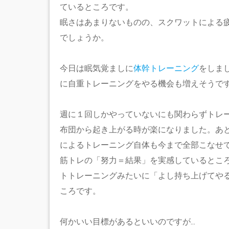
ているところです。
眠さはあまりないものの、スクワットによる
でしょうか。
今日は眠気覚ましに
体幹トレーニング
をしま
に自重トレーニングをやる機会も増えそうで
週に１回しかやっていないにも関わらずトレ
布団から起き上がる時が楽になりました。あ
によるトレーニング自体も今まで全部こなせ
筋トレの「努力＝結果」を実感しているとこ
トトレーニングみたいに「よし持ち上げてや
ころです。
何かいい目標があるといいのですが...